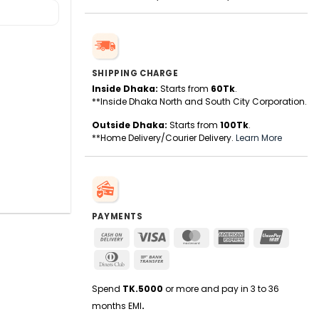
SHIPPING CHARGE
Inside Dhaka:
Starts from
60Tk
.
**Inside Dhaka North and South City Corporation.
Outside Dhaka:
Starts from
100Tk
.
**Home Delivery/Courier Delivery.
Learn More
PAYMENTS
Cash
Visa
MasterCard
American
UnionPa
On
Express
Dinners
Bank
Delivery
Club
Transfer
Spend
TK.5000
or more and pay in 3 to 36
months EMI
.