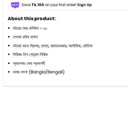
Save
Tk.100
on your first order!
Sign Up
About this product:
বইয়ের নামঃ ভলিউম – ৩০
লেখকঃ রকিব হাসান
বইয়ের ধরণঃ থ্রিলার, রহস্য, অ্যাডভেঞ্চার, অলৌকিক, ভৌতিক
সিরিজঃ তিন গোয়েন্দা সিরিজ
প্রকাশকঃ সেবা প্রকাশনী
ভাষাঃ বাংলা (Bangla/Bengali)