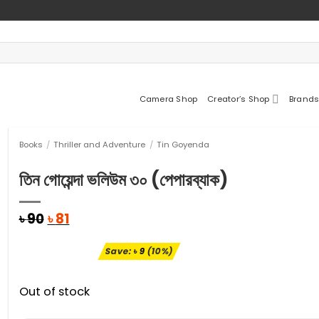
Camera Shop
Creator’s Shop
Brands
Books
/
Thriller and Adventure
/
Tin Goyenda
তিন গোয়েন্দা ভলিউম ৩০ (পেপারব্যাক)
Original
Current
৳
90
৳
81
price
price
was:
is:
Save:
৳
9
(10%)
৳ 90.
৳ 81.
Out of stock