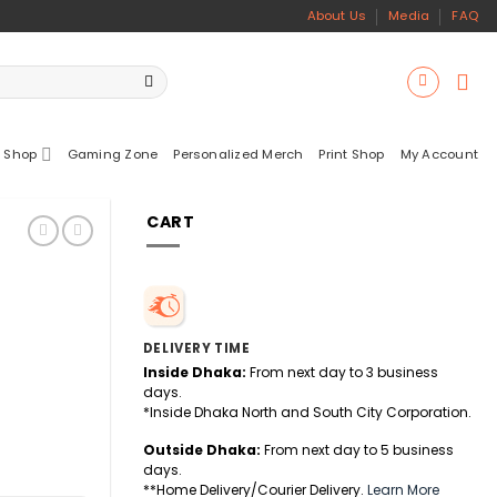
About Us
Media
FAQ
 Shop
Gaming Zone
Personalized Merch
Print Shop
My Account
CART
DELIVERY TIME
Inside Dhaka:
From next day to 3 business
days.
*Inside Dhaka North and South City Corporation.
Outside Dhaka:
From next day to 5 business
days.
**Home Delivery/Courier Delivery.
Learn More