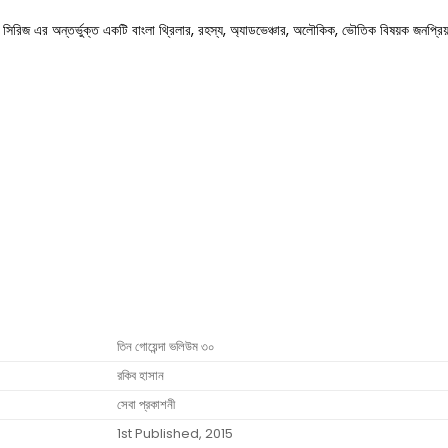
া সিরিজ এর অন্তর্ভুক্ত একটি বাংলা থ্রিলার, রহস্য, অ্যাডভেঞ্চার, অলৌকিক, ভৌতিক বিষয়ক জনপ্রি
তিন গোয়েন্দা ভলিউম ৩০
রকিব হাসান
সেবা প্রকাশনী
1st Published, 2015