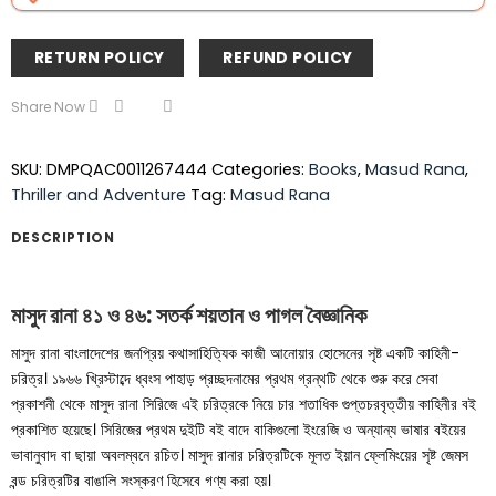
RETURN POLICY
REFUND POLICY
Share Now
SKU:
DMPQAC0011267444
Categories:
Books
,
Masud Rana
,
Thriller and Adventure
Tag:
Masud Rana
DESCRIPTION
মাসুদ রানা ৪১ ও ৪৬: সতর্ক শয়তান ও পাগল বৈজ্ঞানিক
মাসুদ রানা বাংলাদেশের জনপ্রিয় কথাসাহিত্যিক কাজী আনোয়ার হোসেনের সৃষ্ট একটি কাহিনী-
চরিত্র। ১৯৬৬ খ্রিস্টাব্দে ধ্বংস পাহাড় প্রচ্ছদনামের প্রথম গ্রন্থটি থেকে শুরু করে সেবা
প্রকাশনী থেকে মাসুদ রানা সিরিজে এই চরিত্রকে নিয়ে চার শতাধিক গুপ্তচরবৃত্তীয় কাহিনীর বই
প্রকাশিত হয়েছে। সিরিজের প্রথম দুইটি বই বাদে বাকিগুলো ইংরেজি ও অন্যান্য ভাষার বইয়ের
ভাবানুবাদ বা ছায়া অবলম্বনে রচিত। মাসুদ রানার চরিত্রটিকে মূলত ইয়ান ফ্লেমিংয়ের সৃষ্ট জেমস
বন্ড চরিত্রটির বাঙালি সংস্করণ হিসেবে গণ্য করা হয়।