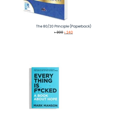
The 80/20 Principle (Paperback)
Original
Current
৳
300
৳
240
price
price
was:
is:
৳ 300.
৳ 240.