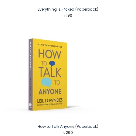
Everything is F*cked (Paperback)
৳
190
How to Talk Anyone (Paperback)
৳
290