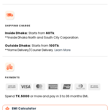
SHIPPING CHARGE
Inside Dhaka:
Starts from
60Tk
.
**Inside Dhaka North and South City Corporation.
Outside Dhaka:
Starts from
100Tk
.
**Home Delivery/Courier Delivery.
Learn More
PAYMENTS
Cash
Visa
MasterCard
American
UnionPay
Dinners
Bank
On
Express
Club
Transfe
Delivery
Spend
TK.5000
or more and pay in 3 to 36 months EMI
.
EMI Calculator