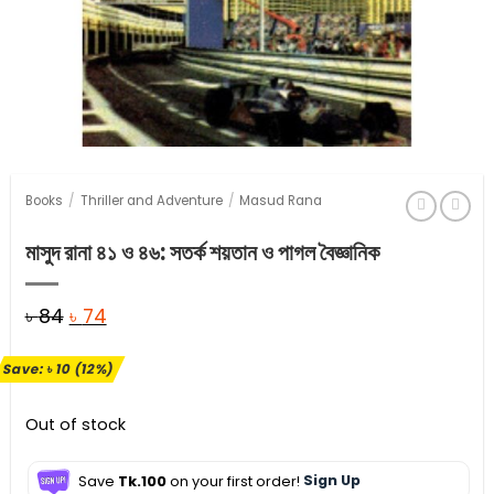
Books
/
Thriller and Adventure
/
Masud Rana
মাসুদ রানা ৪১ ও ৪৬: সতর্ক শয়তান ও পাগল বৈজ্ঞানিক
Original
Current
৳
84
৳
74
price
price
Save:
৳
10
(12%)
was:
is:
৳ 84.
৳ 74.
Out of stock
Save
Tk.100
on your first order!
Sign Up