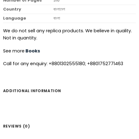
Number of Pages
316
Country
বাংলাদেশ
Language
বাংলা
We do not sell any replica products. We believe in quality.
Not in quantity.
See more
Books
Call for any enquiry: +8801302555180; +8801752771463
ADDITIONAL INFORMATION
REVIEWS (0)