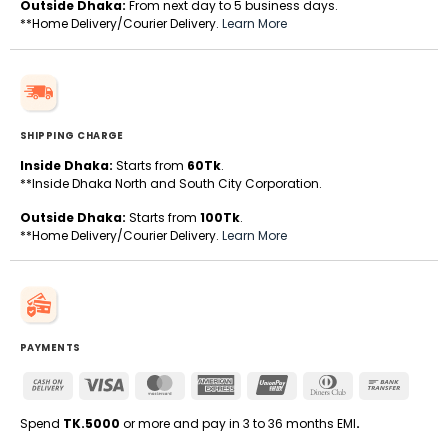
Outside Dhaka:
From next day to 5 business days.
**Home Delivery/Courier Delivery.
Learn More
SHIPPING CHARGE
Inside Dhaka:
Starts from
60Tk
.
**Inside Dhaka North and South City Corporation.
Outside Dhaka:
Starts from
100Tk
.
**Home Delivery/Courier Delivery.
Learn More
PAYMENTS
Cash
Visa
MasterCard
American
UnionPay
Dinners
Bank
On
Express
Club
Transfe
Delivery
Spend
TK.5000
or more and pay in 3 to 36 months EMI
.