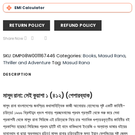
EMI Calculator
RETURN POLICY
REFUND POLICY
Share Now
SKU:
DMPG8W0011167446
Categories:
Books
,
Masud Rana
,
Thriller and Adventure
Tag:
Masud Rana
DESCRIPTION
মাসুদ রানা: সেই কুয়াশা ১ (৪১২) (পেপারব্যাক)
মাসুদ রানা বাংলাদেশের জনপ্রিয় কথাসাহিত্যিক কাজী আনোয়ার হোসেনের সৃষ্ট একটি কাহিনী-
চরিত্র। ১৯৬৬ খ্রিস্টাব্দে ধ্বংস পাহাড় প্রচ্ছদনামের প্রথম গ্রন্থটি থেকে শুরু করে সেবা
প্রকাশনী থেকে মাসুদ রানা সিরিজে এই চরিত্রকে নিয়ে চার শতাধিক গুপ্তচরবৃত্তীয় কাহিনীর বই
প্রকাশিত হয়েছে। সিরিজের প্রথম দুইটি বই বাদে বাকিগুলো ইংরেজি ও অন্যান্য ভাষার বইয়ের
ভাবানুবাদ বা ছায়া অবলম্বনে রচিত। মাসুদ রানার চরিত্রটিকে মূলত ইয়ান ফ্লেমিংয়ের সৃষ্ট জেমস