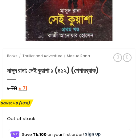
Books
/
Thriller and Adventure
/
Masud Rana
মাসুদ রানা: সেই কুয়াশা ১ (৪১২) (পেপারব্যাক)
Original
Current
৳
79
৳
71
price
price
Save:
৳
8
(10%)
was:
is:
৳ 79.
৳ 71.
Out of stock
Save
Tk.100
on your first order!
Sign Up