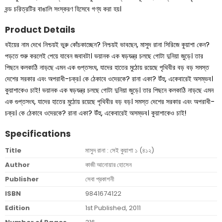
বন্ড চরিত্রটির বাঙালি সংস্করণ হিসেবে গণ্য করা হয়।
Product Details
বইয়ের নাম দেখে নিশ্চয়ই ভুরু কোঁচকাচ্ছেন? নিশ্চয়ই ভাবছেন, মাসুদ রানা সিরিজে কুয়াশা কেন?
পড়তে শুরু করলেই পেয়ে যাবেন জবাবটা। ভয়ানক এক ষড়যন্ত্র চলছে গােটা দুনিয়া জুড়ে। তার
পিছনে কলকাঠি নাড়ছে এমন এক গুপ্তসংঘ, যাদের হাতের মুঠোয় রয়েছে পৃথিবীর বড় বড় সমস্ত
দেশের সরকার এবং অপরাধী-চক্র। কে ঠেকাবে ওদেরকে? রানা একা? উঁহু, একেবারেই অসম্ভব।
কুয়াশাকেও চাই! ভয়ানক এক ষড়যন্ত্র চলছে গোটা দুনিয়া জুড়ে। তার পিছনে কলকাঠি নাড়ছে এমন
এক গুপ্তসংঘ, যাদের হাতের মুঠোয় রয়েছে পৃথিবীর বড় বড়। সমস্ত দেশের সরকার এবং অপরাধী-
চক্র। কে ঠেকাবে ওদেরকে? রানা একা? উঁহু, একেবারেই অসম্ভব। কুয়াশাকেও চাই!
Specifications
Title
মাসুদ রানা : সেই কুয়াশা ১ (৪১২)
Author
কাজী আনোয়ার হোসেন
Publisher
সেবা প্রকাশনী
ISBN
9841674122
Edition
1st Published, 2011