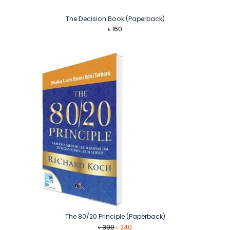
The Decision Book (Paperback)
৳
160
The 80/20 Principle (Paperback)
Original
Current
৳
300
৳
240