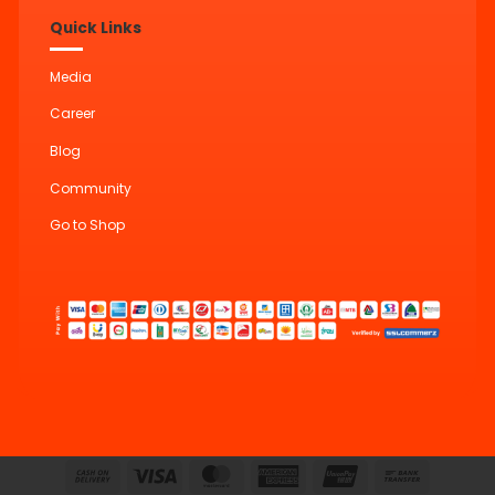
Quick Links
Media
Career
Blog
Community
Go to Shop
Cash
Visa
MasterCard
American
UnionPay
Bank