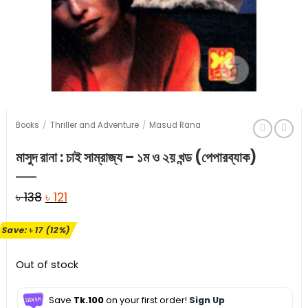
Books
/
Thriller and Adventure
/
Masud Rana
মাসুদ রানা : চাই সাম্রাজ্য – ১ম ও ২য় খন্ড (পেপারব্যাক)
Original
Current
৳
138
৳
121
price
price
Save:
৳
17
(12%)
was:
is:
৳ 138.
৳ 121.
Out of stock
Save
Tk.100
on your first order!
Sign Up