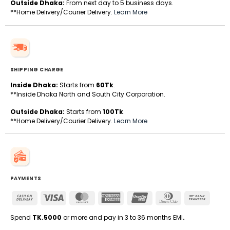
Outside Dhaka:
From next day to 5 business days.
**Home Delivery/Courier Delivery.
Learn More
SHIPPING CHARGE
Inside Dhaka:
Starts from
60Tk
.
**Inside Dhaka North and South City Corporation.
Outside Dhaka:
Starts from
100Tk
.
**Home Delivery/Courier Delivery.
Learn More
PAYMENTS
Cash
Visa
MasterCard
American
UnionPay
Dinners
Bank
On
Express
Club
Transfe
Delivery
Spend
TK.5000
or more and pay in 3 to 36 months EMI
.