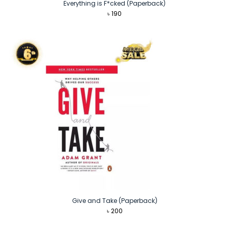
Everything is F*cked (Paperback)
৳
190
Give and Take (Paperback)
৳
200