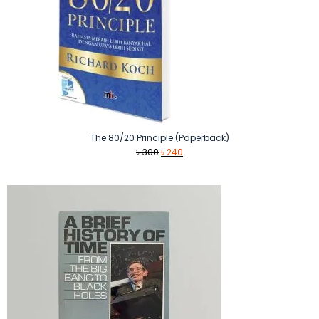
The 80/20 Principle (Paperback)
Original
Current
৳
300
৳
240
price
price
was:
is:
৳ 300.
৳ 240.