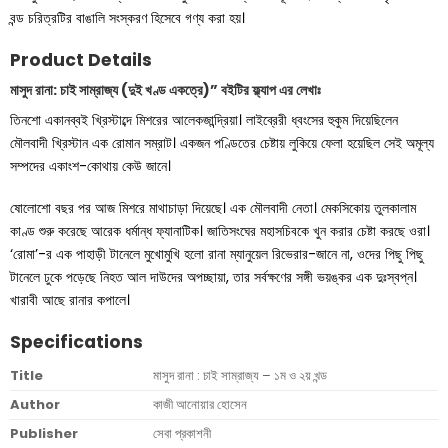
বন্ড চরিত্রটির বাঙালি সংস্করণ হিসেবে গণ্য করা হয়।
Product Details
মাসুদ রানা: চাই সাম্রাজ্য (দুই খণ্ড একত্রে)” বইটির ফ্ল্যাপ এর লেখাঃ
তিনশো একানব্বই খ্রিস্টাব্দে মিশরের আলেকজান্দ্রিয়া। লাইব্রেরী ধ্বংসের হুকুম দিয়েছিলেন
মৌলবাদী খ্রিস্টান এক রোমান সম্রাট। একজন পণ্ডিতের চেষ্টায় লুকিয়ে ফেলা হয়েছিল সেই অমূল্য
সম্পদের একাংশ-কোথায় কেউ জানে।
ষোলোশো বছর পর আজ মিশরে মাথাচাড়া দিয়েছে। এক মৌলবাদী নেতা। মেকসিকোয় তুলকালাম
কাণ্ড শুরু করেছে আরেক ধর্মান্ধ ফ্যানাটিক। জাতিসংঘের মহাসচিবকে খুন করার চেষ্টা করছে ওরা।
‘রোমা’-র এক পাহাড়ী টানেলে মুখোমুখি হলো রানা ম্যানুয়েল রিভেরার-জানে না, ওদের পিছু পিছু
টানেলে ঢুকে পড়েছে নিহত আল দাউদের অপচ্ছায়া, তার সর্বক্ষণের সঙ্গী ভয়ঙ্কর এক দুঃস্বপ্ন।
খারাবী আছে রানার কপালে।
Specifications
Title
মাসুদ রানা : চাই সাম্রাজ্য – ১ম ও ২য় খন্ড
Author
কাজী আনোয়ার হোসেন
Publisher
সেবা প্রকাশনী