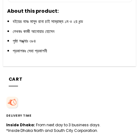
About this product:
বইয়ের নামঃ মাসুদ রানা চাই সাম্রাজ্য ১ম ও ২য় খন্ড
লেখকঃ কাজী আনোয়ার হোসেন
পৃষ্ঠা সঙ্খ্যাঃ ৩৮৪
প্রকাশকঃ সেবা প্রকাশনী
CART
DELIVERY TIME
Inside Dhaka:
From next day to 3 business days.
*Inside Dhaka North and South City Corporation.