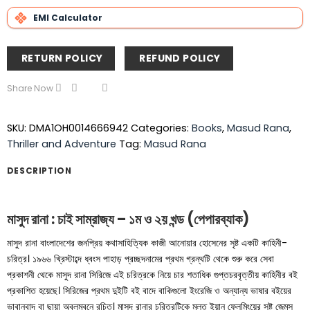
EMI Calculator
RETURN POLICY
REFUND POLICY
Share Now
SKU:
DMA1OH0014666942
Categories:
Books
,
Masud Rana
,
Thriller and Adventure
Tag:
Masud Rana
DESCRIPTION
মাসুদ রানা : চাই সাম্রাজ্য – ১ম ও ২য় খন্ড (পেপারব্যাক)
মাসুদ রানা বাংলাদেশের জনপ্রিয় কথাসাহিত্যিক কাজী আনোয়ার হোসেনের সৃষ্ট একটি কাহিনী-
চরিত্র। ১৯৬৬ খ্রিস্টাব্দে ধ্বংস পাহাড় প্রচ্ছদনামের প্রথম গ্রন্থটি থেকে শুরু করে সেবা
প্রকাশনী থেকে মাসুদ রানা সিরিজে এই চরিত্রকে নিয়ে চার শতাধিক গুপ্তচরবৃত্তীয় কাহিনীর বই
প্রকাশিত হয়েছে। সিরিজের প্রথম দুইটি বই বাদে বাকিগুলো ইংরেজি ও অন্যান্য ভাষার বইয়ের
ভাবানুবাদ বা ছায়া অবলম্বনে রচিত। মাসুদ রানার চরিত্রটিকে মূলত ইয়ান ফ্লেমিংয়ের সৃষ্ট জেমস