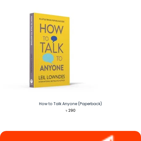
How to Talk Anyone (Paperback)
৳
290