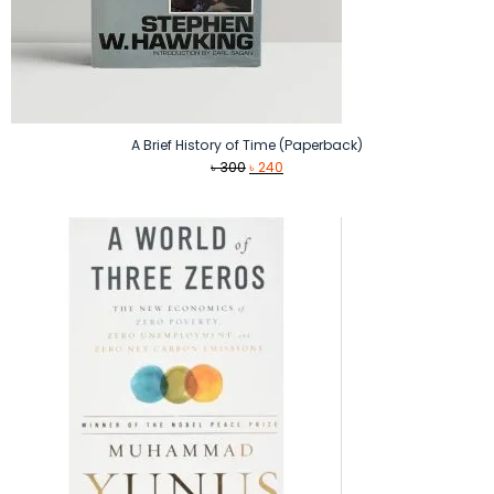
A Brief History of Time (Paperback)
Original
Current
৳
300
৳
240
price
price
was:
is:
৳ 300.
৳ 240.