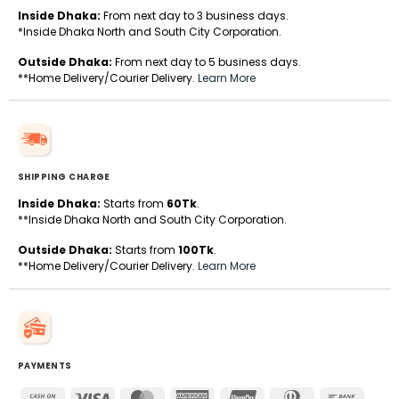
Inside Dhaka:
From next day to 3 business days.
*Inside Dhaka North and South City Corporation.
Outside Dhaka:
From next day to 5 business days.
**Home Delivery/Courier Delivery.
Learn More
SHIPPING CHARGE
Inside Dhaka:
Starts from
60Tk
.
**Inside Dhaka North and South City Corporation.
Outside Dhaka:
Starts from
100Tk
.
**Home Delivery/Courier Delivery.
Learn More
PAYMENTS
Cash
Visa
MasterCard
American
UnionPay
Dinners
Bank