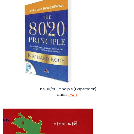
The 80/20 Principle (Paperback)
Original
Current
৳
300
৳
240
price
price
was:
is:
৳ 300.
৳ 240.
New