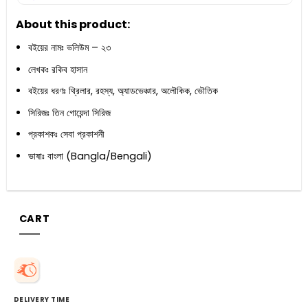
About this product:
বইয়ের নামঃ ভলিউম – ২৩
লেখকঃ রকিব হাসান
বইয়ের ধরণঃ থ্রিলার, রহস্য, অ্যাডভেঞ্চার, অলৌকিক, ভৌতিক
সিরিজঃ তিন গোয়েন্দা সিরিজ
প্রকাশকঃ সেবা প্রকাশনী
ভাষাঃ বাংলা (Bangla/Bengali)
CART
DELIVERY TIME