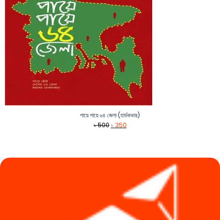
পায়ে পায়ে ৬৪ জেলা (হার্ডকভার)
Original
Current
৳
500
৳
350
price
price
was:
is:
৳ 500.
৳ 350.