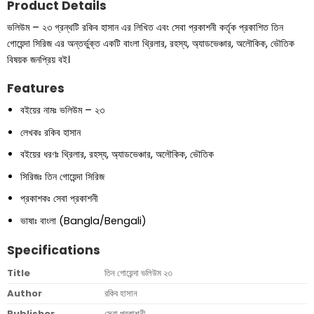
Product Details
ভলিউম – ২৩ গ্রন্থটি রকিব হাসান এর লিখিত এবং সেবা প্রকাশনী কর্তৃক প্রকাশিত তিন
গোয়েন্দা সিরিজ এর অন্তর্ভুক্ত একটি বাংলা থ্রিলার, রহস্য, অ্যাডভেঞ্চার, অলৌকিক, ভৌতিক
বিষয়ক জনপ্রিয় বই।
Features
বইয়ের নামঃ ভলিউম – ২৩
লেখকঃ রকিব হাসান
বইয়ের ধরণঃ থ্রিলার, রহস্য, অ্যাডভেঞ্চার, অলৌকিক, ভৌতিক
সিরিজঃ তিন গোয়েন্দা সিরিজ
প্রকাশকঃ সেবা প্রকাশনী
ভাষাঃ বাংলা (Bangla/Bengali)
Specifications
Title
তিন গোয়েন্দা ভলিউম ২৩
Author
রকিব হাসান
Publisher
সেবা প্রকাশনী