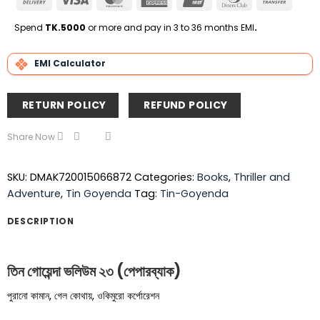
On
Express
Club
Transfe
Delivery
Spend
TK.5000
or more and pay in 3 to 36 months EMI
.
EMI Calculator
RETURN POLICY
REFUND POLICY
Share Now
SKU:
DMAK720015066872
Categories:
Books
,
Thriller and
Adventure
,
Tin Goyenda
Tag:
Tin-Goyenda
DESCRIPTION
তিন গোয়েন্দা ভলিউম ২৩ (পেপারব্যাক)
পুরানো কামান, গেল কোথায়, ওকিমুরো কর্পোরেশন