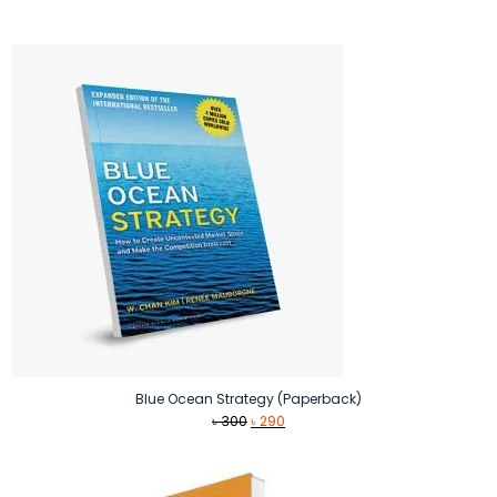
Blue Ocean Strategy (Paperback)
Original
Current
৳
300
৳
290
price
price
was:
is:
৳ 300.
৳ 290.