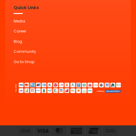
Quick Links
Media
Career
Blog
Community
Go to Shop
Cash
Visa
MasterCard
American
UnionPay
Bank