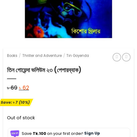
Books
/
Thriller and Adventure
/
Tin Goyenda
তিন গোয়েন্দা ভলিউম ২৩ (পেপারব্যাক)
Original
Current
৳
69
৳
62
price
price
Save:
৳
7
(10%)
was:
is:
৳ 69.
৳ 62.
Out of stock
Save
Tk.100
on your first order!
Sign Up