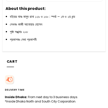
About this product:
বইয়ের নামঃ মাসুদ রানা ১২৯ ও ১৩০ : স্পর্ধা – ১ম ও ২য় খন্ড
লেখকঃ কাজী আনোয়ার হোসেন
পৃষ্ঠা সঙ্খ্যাঃ ২০৮
প্রকাশকঃ সেবা প্রকাশনী
CART
DELIVERY TIME
Inside Dhaka:
From next day to 3 business days.
*Inside Dhaka North and South City Corporation.