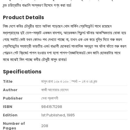
বন্ড চরিত্রটির বাঙালি সংস্করণ হিসেবে গণ্য করা হয়।
Product Details
নিজ দেশে কবির চৌধুরীর হাতে আটকা পড়েছেন খােদ মার্কিন প্রেসিডেন্ট। সাথে রয়েছেন
মধ্যপ্রাচ্যের দুই তেল-সম্রাট একজন বাদশাহ, আরেকজন প্রিন্স। ঘটনার আকস্মিকতায় বােকা হয়ে
গেছে সবাই। কেউ যখন কোনও পথ দেখতে পাচ্ছে না, তখন এক এক করে বুদ্ধি দিতে শুরু করল
প্রেসিডেন্টের সহযাত্রী ভারতীয় এক। বাঙালী ছােকরা। সাংবাদিক অদ্ভুত সব ঘটনা ঘটতে শুরু করল
গােল্ডেন গেট ব্রিজে। পাগল হওয়ার দশা হলাে পাগল-বৈজ্ঞানিকের।। কেন জানি ছােকরাটার সাথে
মাঝে মাঝেই মিল পাচ্ছে কবীর চৌধুরী মাসুদ রানার।
Specifications
Title
মাসুদ রানা ১২৯ ও ১৩০ : স্পর্ধা – ১ম ও ২য় খন্ড
Author
কাজী আনোয়ার হোসেন
Publisher
সেবা প্রকাশনী
ISBN
9841671298
Edition
1st Published, 1985
Number of
208
Pages