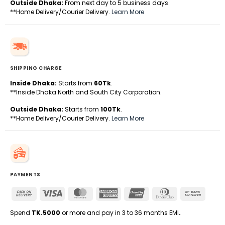
Outside Dhaka:
From next day to 5 business days.
**Home Delivery/Courier Delivery.
Learn More
SHIPPING CHARGE
Inside Dhaka:
Starts from
60Tk
.
**Inside Dhaka North and South City Corporation.
Outside Dhaka:
Starts from
100Tk
.
**Home Delivery/Courier Delivery.
Learn More
PAYMENTS
Cash
Visa
MasterCard
American
UnionPay
Dinners
Bank
On
Express
Club
Transfe
Delivery
Spend
TK.5000
or more and pay in 3 to 36 months EMI
.