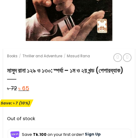
Books
/
Thriller and Adventure
/
Masud Rana
মাসুদ রানা ১২৯ ও ১৩০: স্পর্ধা – ১ম ও ২য় খন্ড (পেপারব্যাক)
Original
Current
৳
72
৳
65
price
price
Save:
৳
7
(10%)
was:
is:
৳ 72.
৳ 65.
Out of stock
Save
Tk.100
on your first order!
Sign Up