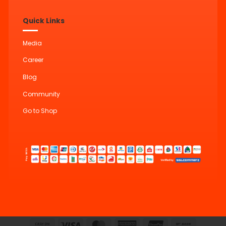
Quick Links
Media
Career
Blog
Community
Go to Shop
Cash
Visa
MasterCard
American
UnionPay
Bank