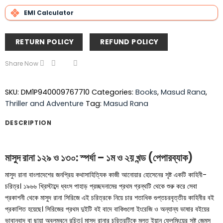
EMI Calculator
RETURN POLICY
REFUND POLICY
Share Now
SKU:
DM1P940009767710
Categories:
Books
,
Masud Rana
,
Thriller and Adventure
Tag:
Masud Rana
DESCRIPTION
মাসুদ রানা ১২৯ ও ১৩০: স্পর্ধা – ১ম ও ২য় খন্ড (পেপারব্যাক)
মাসুদ রানা বাংলাদেশের জনপ্রিয় কথাসাহিত্যিক কাজী আনোয়ার হোসেনের সৃষ্ট একটি কাহিনী-
চরিত্র। ১৯৬৬ খ্রিস্টাব্দে ধ্বংস পাহাড় প্রচ্ছদনামের প্রথম গ্রন্থটি থেকে শুরু করে সেবা
প্রকাশনী থেকে মাসুদ রানা সিরিজে এই চরিত্রকে নিয়ে চার শতাধিক গুপ্তচরবৃত্তীয় কাহিনীর বই
প্রকাশিত হয়েছে। সিরিজের প্রথম দুইটি বই বাদে বাকিগুলো ইংরেজি ও অন্যান্য ভাষার বইয়ের
ভাবানুবাদ বা ছায়া অবলম্বনে রচিত। মাসুদ রানার চরিত্রটিকে মূলত ইয়ান ফ্লেমিংয়ের সৃষ্ট জেমস