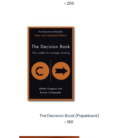
৳
200
The Decision Book (Paperback)
৳
160