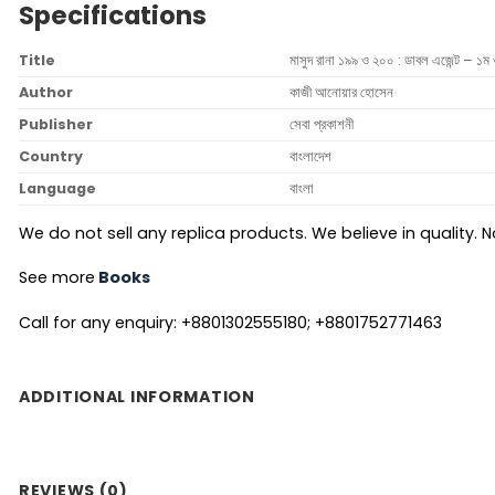
Specifications
Title
মাসুদ রানা ১৯৯ ও ২০০ : ডাবল এজেন্ট – ১ম 
Author
কাজী আনোয়ার হোসেন
Publisher
সেবা প্রকাশনী
Country
বাংলাদেশ
Language
বাংলা
We do not sell any replica products. We believe in quality. No
See more
Books
Call for any enquiry: +8801302555180; +8801752771463
ADDITIONAL INFORMATION
REVIEWS (0)