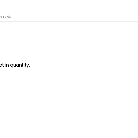
ও ২য় খন্ড
t in quantity.