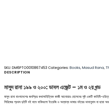
SKU:
DM6PTO0010867453
Categories:
Books
,
Masud Rana
,
T
DESCRIPTION
মাসুদ রানা ১৯৯ ও ২০০: ডাবল এজেন্ট – ১ম ও ২য় খন্ড
মাসুদ রানা বাংলাদেশের জনপ্রিয় কথাসাহিত্যিক কাজী আনোয়ার হোসেনের সৃষ্ট একটি কাহিনী-চরিত্র।
সিরিজের প্রথম দুইটি বই বাদে বাকিগুলো ইংরেজি ও অন্যান্য ভাষার বইয়ের ভাবানুবাদ বা ছায়া অবলম