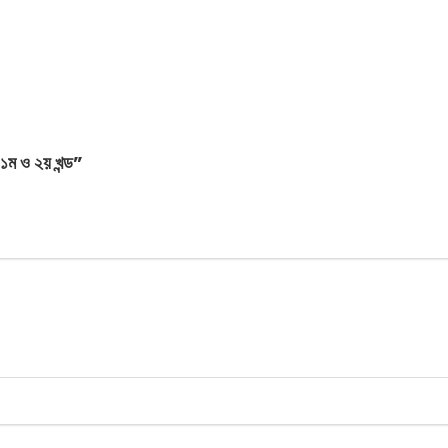
ম ও ২য় খন্ড”