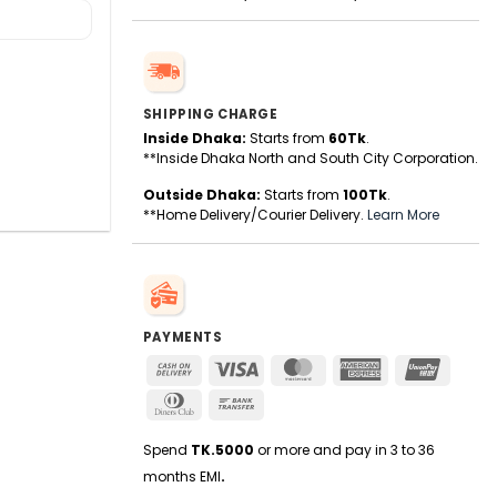
SHIPPING CHARGE
Inside Dhaka:
Starts from
60Tk
.
**Inside Dhaka North and South City Corporation.
Outside Dhaka:
Starts from
100Tk
.
**Home Delivery/Courier Delivery.
Learn More
PAYMENTS
Cash
Visa
MasterCard
American
UnionPa
On
Express
Dinners
Bank
Delivery
Club
Transfer
Spend
TK.5000
or more and pay in 3 to 36
months EMI
.