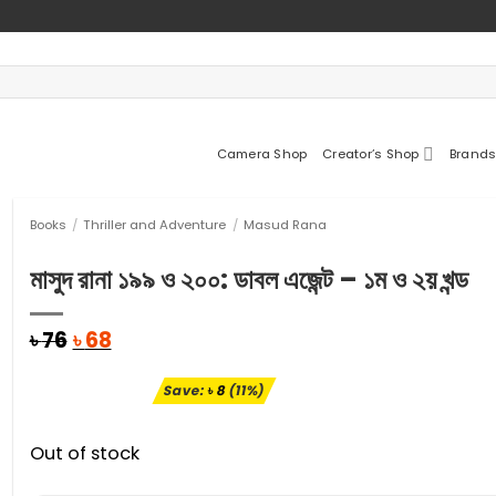
Camera Shop
Creator’s Shop
Brands
Books
/
Thriller and Adventure
/
Masud Rana
মাসুদ রানা ১৯৯ ও ২০০: ডাবল এজেন্ট – ১ম ও ২য় খন্ড
Original
Current
৳
76
৳
68
price
price
was:
is:
Save:
৳
8
(11%)
৳ 76.
৳ 68.
Out of stock