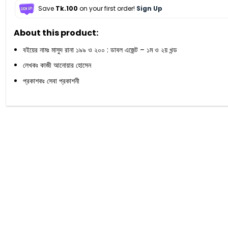
Save
Tk.100
on your first order!
Sign Up
About this product:
বইয়ের নামঃ মাসুদ রানা ১৯৯ ও ২০০ : ডাবল এজেন্ট – ১ম ও ২য় খন্ড
লেখকঃ কাজী আনোয়ার হোসেন
প্রকাশকঃ সেবা প্রকাশনী