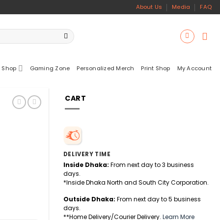
About Us
Media
FAQ
 Shop
Gaming Zone
Personalized Merch
Print Shop
My Account
CART
DELIVERY TIME
Inside Dhaka:
From next day to 3 business
days.
*Inside Dhaka North and South City Corporation.
Outside Dhaka:
From next day to 5 business
days.
**Home Delivery/Courier Delivery.
Learn More