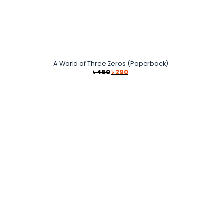
A World of Three Zeros (Paperback)
Original
Current
৳
450
৳
290
price
price
was:
is:
৳ 450.
৳ 290.