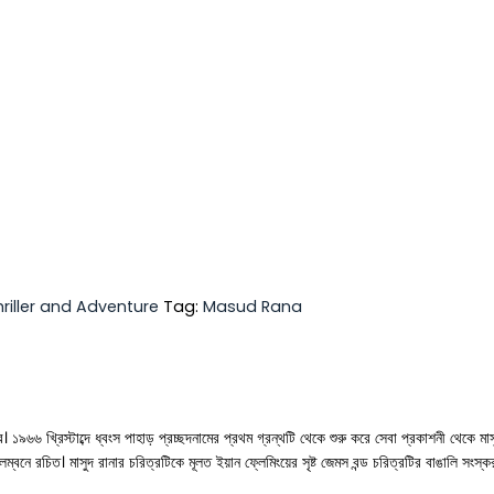
hriller and Adventure
Tag:
Masud Rana
 ১৯৬৬ খ্রিস্টাব্দে ধ্বংস পাহাড় প্রচ্ছদনামের প্রথম গ্রন্থটি থেকে শুরু করে সেবা প্রকাশনী থেকে মা
্বনে রচিত। মাসুদ রানার চরিত্রটিকে মূলত ইয়ান ফ্লেমিংয়ের সৃষ্ট জেমস বন্ড চরিত্রটির বাঙালি সংস্ক