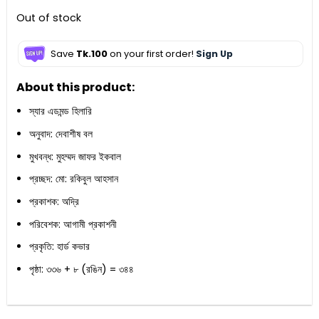
৳ 700.
৳ 540.
Out of stock
Save
Tk.100
on your first order!
Sign Up
About this product:
স্যার এডমন্ড হিলারি
অনুবাদ: দেবাশীষ বল
মুখবন্ধ: মুহম্মদ জাফর ইকবাল
প্রচ্ছদ: মো: রকিবুল আহসান
প্রকাশক: অদ্রি
পরিবেশক: আগামী প্রকাশনী
প্রকৃতি: হার্ড কভার
পৃষ্ঠা: ৩৩৬ + ৮ (রঙিন) = ৩৪৪