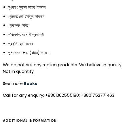
মুখবন্ধ: মুহম্মদ জাফর ইকবাল
প্রচ্ছদ: মো: রকিবুল আহসান
প্রকাশক: অদ্রি
পরিবেশক: আগামী প্রকাশনী
প্রকৃতি: হার্ড কভার
পৃষ্ঠা: ৩৩৬ + ৮ (রঙিন) = ৩৪৪
We do not sell any replica products. We believe in quality.
Not in quantity.
See more
Books
Call for any enquiry: +8801302555180; +8801752771463
ADDITIONAL INFORMATION