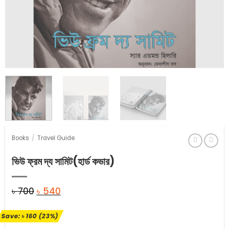
Books
/
Travel Guide
ভিউ ফ্রম দ্য সামিট(হার্ড কভার)
Original
Current
৳
700
৳
540
price
price
Save:
৳
160
(23%)
was:
is: