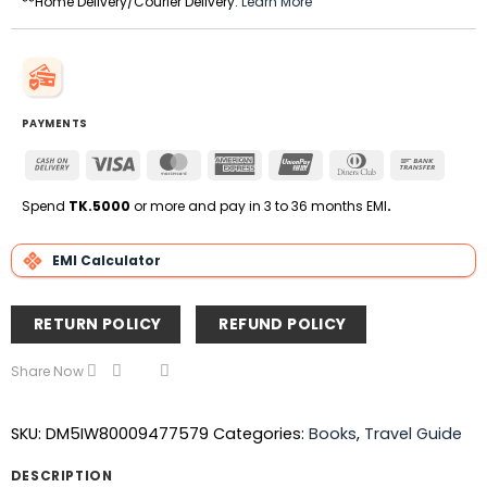
**Home Delivery/Courier Delivery.
Learn More
PAYMENTS
Cash
Visa
MasterCard
American
UnionPay
Dinners
Bank
On
Express
Club
Transfe
Delivery
Spend
TK.5000
or more and pay in 3 to 36 months EMI
.
EMI Calculator
RETURN POLICY
REFUND POLICY
Share Now
SKU:
DM5IW80009477579
Categories:
Books
,
Travel Guide
DESCRIPTION