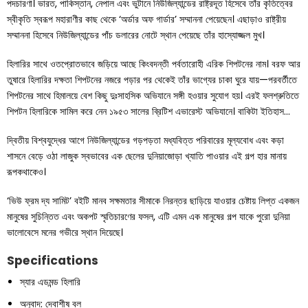
পদচারণা। ভারত, পাকিস্তান, নেপাল এবং ভুটানে নিউজিল্যান্ডের রাষ্ট্রদূত হিসেবে তাঁর কৃতিত্বের
স্বীকৃতি স্বরূপ মহারাণীর কাছ থেকে ‘অর্ডার অফ গার্ডার’ সম্মাননা পেয়েছেন। এছাড়াও রাষ্ট্রীয়
সম্মাননা হিসেবে নিউজিল্যান্ডের পাঁচ ডলারের নোটে স্থান পেয়েছে তাঁর হাস্যোজ্জল মুখ।
হিলারির সাথে ওতপ্রোতভাবে জড়িয়ে আছে কিংবদন্তী পর্বতারোহী এরিক শিপটনের নাম। বরফ আর
তুষারে হিলারির দক্ষতা শিপটনের নজরে পড়ার পর থেকেই তাঁর ভাগ্যের চাকা ঘুরে যায়—পরবর্তীতে
শিপটনের সাথে হিমালয়ে বেশ কিছু দুঃসাহসিক অভিযানে সঙ্গী হওয়ার সুযোগ হয়। এরই ফলশ্রুতিতে
শিপটন হিলারিকে সামিল করে নেন ১৯৫৩ সালের ব্রিটিশ এভারেস্ট অভিযানে। বাকিটা ইতিহাস…
দ্বিতীয় বিশ্বযুদ্ধের আগে নিউজিল্যান্ডের গড়পড়তা মধ্যবিত্ত পরিবারের মূল্যবোধ এবং কড়া
শাসনে বেড়ে ওঠা লাজুক স্বভাবের এক ছেলের দুনিয়াজোড়া খ্যাতি পাওয়ার এই গল্প হার মানায়
রূপকথাকেও।
‘ভিউ ফ্রম দ্য সামিট’ বইটি মানব সক্ষমতার সীমাকে নিরন্তর ছাড়িয়ে যাওয়ার চেষ্টায় লিপ্ত একজন
মানুষের সুচিন্তিত এবং অকপট স্মৃতিচারণের ফসল, এটি এমন এক মানুষের গল্প যাকে পুরো দুনিয়া
ভালোবেসে মনের গভীরে স্থান দিয়েছে।
Specifications
স্যার এডমন্ড হিলারি
অনুবাদ: দেবাশীষ বল