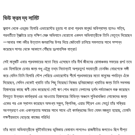
ভিউ ফ্রম দ্য সামিট
ফ্ল্যাপ থেকে এডমন্ড হিলারি এভারেস্টের চূড়ায় পা রাখা প্রথম মানুষ। অবিশ্বাস্য হলেও সত্যি,
পরবর্তীতে ট্রাক্টরে চড়ে দক্ষিণ মেরু অভিযানে বেরোনো একদল অভিযাত্রীকে তিনি নেতৃত্ব দিয়েছেন
—আবার গঙ্গা নদীর উত্তাল জলরাশির উপর দিয়ে জেটবোট চালিয়ে সফলতার সাথে সম্পন্ন
করেছেন সাগর থেকে আকাশে পৌঁছার দুঃসাহসিক যাত্রা।
সেই মানুষটি এবার প্রথমবারের মতো নিয়ে এসেছেন তাঁর দীর্ঘ জীবনের রোমাঞ্চকর সফরের গল্প। তবে
এড হিলারিকে চেনার জন্য শুধু এটুকু তথ্য নিতান্তই অপ্রতুল। সহযাত্রী তেনজিং নোরগেকে সঙ্গী
করে যেদিন তিনি হিলারি স্টেপ পেরিয়ে এভারেস্টের শীর্ষে প্রথমবারের মতো মানুষের পদচিহ্ন এঁকে
দিয়েছেন, সেদিন থেকেই খ্যাতি তাঁর পিছু নিয়েছে। নিজের দুনিয়াজোড়া খ্যাতির জন্য তিনি সবসময়
হিমালয়ের কাছে ঋণী বোধ করেছেন। সেই ঋণ শোধ করতে নেপালের দুর্গম পর্বতাঞ্চলে শুরু করেছেন
বিস্তৃত উন্নয়ন কার্যক্রম। এর আওতায় হিমালয়ের বিভিন্ন অঞ্চলে সুবিধাবঞ্চিত লোকেদের জন্য
একের পর এক স্থাপন করেছেন অসংখ্য স্কুল, ক্লিনিক, এয়ার স্ট্রিপ এবং সেতু। তাঁর সক্রিয়
অংশগ্রহণে এবং একাগ্রতায় সময়ের সাথে সাথে এই কার্যক্রমের ভিত যেমন মজবুত হয়েছে, তেমনি
লক্ষণীয়ভাবে বেড়েছে কাজের পরিধি।
তাঁর মতো অভিযাত্রীকে কূটনৈতিকের ভূমিকায় বেমানান লাগলেও রাজনীতির জগতেও ছিল দীপ্ত