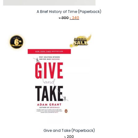
A Brief History of Time (Paperback)
Original
Current
৳
300
৳
240
price
price
was:
is:
৳ 300.
৳ 240.
Give and Take (Paperback)
৳
200