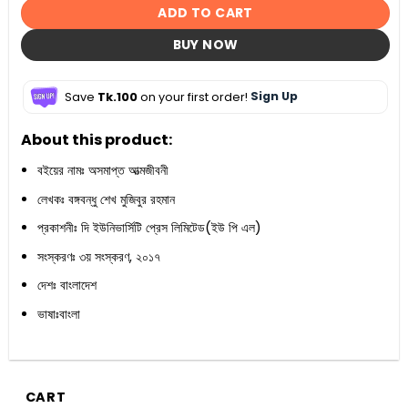
ADD TO CART
BUY NOW
Save
Tk.100
on your first order!
Sign Up
About this product:
বইয়ের নামঃ অসমাপ্ত আত্মজীবনী
লেখকঃ বঙ্গবন্ধু শেখ মুজিবুর রহমান
প্রকাশনীঃ দি ইউনিভার্সিটি প্রেস লিমিটেড(ইউ পি এল)
সংস্করণঃ ৩য় সংস্করণ, ২০১৭
দেশঃ বাংলাদেশ
ভাষাঃবাংলা
CART