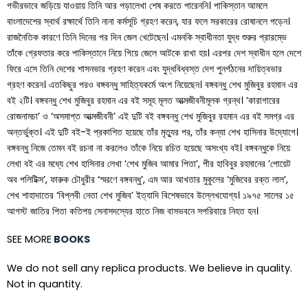
গভীরভাবে জড়িয়ে যাওয়ায় তিনি আর পড়ালেখা শেষ করতে পারেননি। পাকিস্তান আমলে
বাংলাদেশের স্বার্থ রক্ষার্থে তিনি নানা কর্মসূচি গ্রহণ করেন, যার ফলে সরকারের রোষানলে পড়েন।
রাজনৈতিক কারণে তিনি দিনের পর দিন জেল খেটেছেন। এমনকি স্বাধীনতা যুদ্ধ শুরুর প্রারম্ভে
তাঁকে গ্রেফতার করে পাকিস্তানে নিয়ে গিয়ে জেলে আটকে রাখা হয়। এরপর দেশ স্বাধীন হলে দেশে
ফিরে এসে তিনি দেশের শাসনভার গ্রহণ করেন এবং যুদ্ধবিধ্বস্ত দেশ পুনর্গঠনের দায়িত্বভার
গ্রহণ করেন। এতকিছুর পরও বঙ্গবন্ধু সাহিত্যকর্মে অংশ নিয়েছেন। বঙ্গবন্ধু শেখ মুজিবুর রহমান এর
বই ২টি। বঙ্গবন্ধু শেখ মুজিবুর রহমান এর বই সমূহ মূলত আত্মজীবনীমূলক গ্রন্থ। ‘কারাগারের
রোজনামচা’ ও ‘অসমাপ্ত আত্মজীবনী’ এই দুটি বই বঙ্গবন্ধু শেখ মুজিবুর রহমান এর বই সমগ্র এর
অন্তর্ভুক্ত। এই দুটি বই-ই প্রকাশিত হয়েছে তাঁর মৃত্যুর পর, তাঁর কন্যা শেখ হাসিনার উদ্যোগে।
বঙ্গবন্ধু নিজে তেমন বই রচনা না করলেও তাঁকে নিয়ে রচিত হয়েছে অসংখ্য বই। বঙ্গবন্ধুকে নিয়ে
লেখা বই এর মধ্যে শেখ হাসিনার লেখা ‘শেখ মুজিব আমার পিতা’, পীর হাবিবুর রহমানের ‘পোয়েট
অব পলিটিক্স’, ফারুক চৌধুরীর ‘স্মরণে বঙ্গবন্ধু’, এম আর আখতার মুকুলের ‘মুজিবের রক্ত লাল’,
শেখ শাহাদাতের ‘বিপ্লবী নেতা শেখ মুজিব’ ইত্যাদি বিশেষভাবে উল্লেখযোগ্য। ১৯৭৫ সালের ১৫
আগস্ট জাতির পিতা কতিপয় সেনাসদস্যের হাতে নিজ বাসভবনে সপরিবারে নিহত হন।
SEE MORE
BOOKS
We do not sell any replica products. We believe in quality.
Not in quantity.