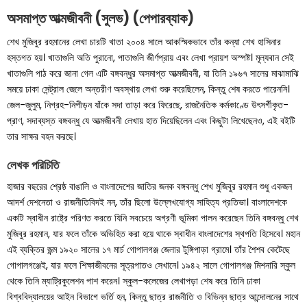
অসমাপ্ত আত্মজীবনী (সুলভ) (পেপারব্যাক)
শেখ মুজিবুর রহমানের লেখা চারটি খাতা ২০০৪ সালে আকস্মিকভাবে তাঁর কন্যা শেখ হাসিনার
হস্তগত হয়। খাতাগুলি অতি পুরানো, পাতাগুলি জীর্ণপ্রায় এবং লেখা প্রায়শ অস্পষ্ট। মূল্যবান সেই
খাতাগুলি পাঠ করে জানা গেল এটি বঙ্গবন্ধুর অসমাপ্ত আত্মজীবনী, যা তিনি ১৯৬৭ সালের মাঝামাঝি
সময়ে ঢাকা সেন্ট্রাল জেলে অন্তরীণ অবস্থায় লেখা শুরু করেছিলেন, কিন্তু শেষ করতে পারেননি।
জেল-জুলুম, নিগ্রহ-নিপীড়ন যাঁকে সদা তাড়া করে ফিরেছে, রাজনৈতিক কর্মকাণ্ডে উৎসর্গীকৃত-
প্রাণ, সদাব্যস্ত বঙ্গবন্ধু যে আত্মজীবনী লেখায় হাত দিয়েছিলেন এবং কিছুটা লিখেছেনও, এই বইটি
তার সাক্ষর বহন করছে।
লেখক পরিচিতি
হাজার বছরের শ্রেষ্ঠ বাঙালি ও বাংলাদেশের জাতির জনক বঙ্গবন্ধু শেখ মুজিবুর রহমান শুধু একজন
আদর্শ দেশনেতা ও রাজনীতিবিদই নন, তাঁর ছিলো উল্লেখযোগ্য সাহিত্য প্রতিভা। বাংলাদেশকে
একটি স্বাধীন রাষ্ট্রে পরিণত করতে যিনি সবচেয়ে অগ্রণী ভূমিকা পালন করেছেন তিনি বঙ্গবন্ধু শেখ
মুজিবুর রহমান, যার ফলে তাঁকে অভিহিত করা হয়ে থাকে স্বাধীন বাংলাদেশের স্থপতি হিসেবে। মহান
এই ব্যক্তির জন্ম ১৯২০ সালের ১৭ মার্চ গোপালগঞ্জ জেলার টুঙ্গিপাড়া গ্রামে। তাঁর শৈশব কেটেছে
গোপালগঞ্জেই, যার ফলে শিক্ষাজীবনের সূত্রপাতও সেখানে। ১৯৪২ সালে গোপালগঞ্জ মিশনারি স্কুল
থেকে তিনি ম্যাট্রিকুলেশন পাশ করেন। স্কুল-কলেজের লেখাপড়া শেষ করে তিনি ঢাকা
বিশ্ববিদ্যালয়ের আইন বিভাগে ভর্তি হন, কিন্তু ছাত্র রাজনীতি ও বিভিন্ন ছাত্র আন্দোলনের সাথে