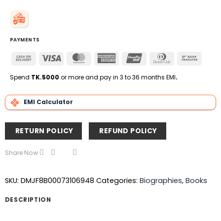
PAYMENTS
Cash
Visa
MasterCard
American
UnionPay
Dinners
Bank
On
Express
Club
Transfe
Delivery
Spend
TK.5000
or more and pay in 3 to 36 months EMI
.
EMI Calculator
RETURN POLICY
REFUND POLICY
Share Now
SKU:
DMJF8B00073106948
Categories:
Biographies
,
Books
DESCRIPTION