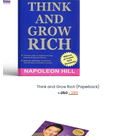
New
Think and Grow Rich (Paperback)
Original
Current
৳
350
৳
280
price
price
was:
is:
৳ 350.
৳ 280.