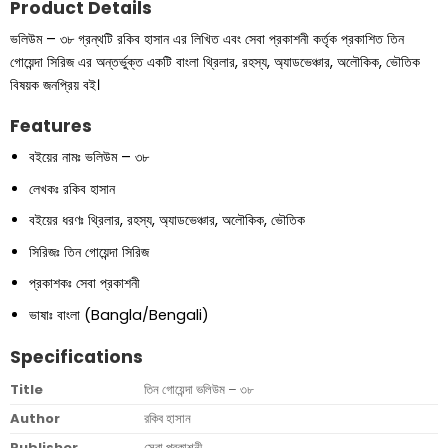
Product Details
ভলিউম – ৩৮ গ্রন্থটি রকিব হাসান এর লিখিত এবং সেবা প্রকাশনী কর্তৃক প্রকাশিত তিন
গোয়েন্দা সিরিজ এর অন্তর্ভুক্ত একটি বাংলা থ্রিলার, রহস্য, অ্যাডভেঞ্চার, অলৌকিক, ভৌতিক
বিষয়ক জনপ্রিয় বই।
Features
বইয়ের নামঃ ভলিউম – ৩৮
লেখকঃ রকিব হাসান
বইয়ের ধরণঃ থ্রিলার, রহস্য, অ্যাডভেঞ্চার, অলৌকিক, ভৌতিক
সিরিজঃ তিন গোয়েন্দা সিরিজ
প্রকাশকঃ সেবা প্রকাশনী
ভাষাঃ বাংলা (Bangla/Bengali)
Specifications
Title
তিন গোয়েন্দা ভলিউম – ৩৮
Author
রকিব হাসান
Publisher
সেবা প্রকাশনী