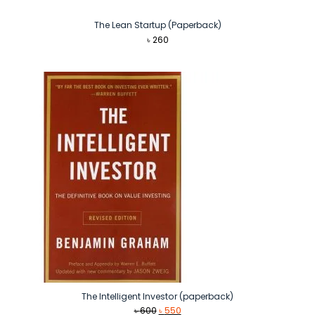
The Lean Startup (Paperback)
৳
260
The Intelligent Investor (paperback)
Original
Current
৳
600
৳
550