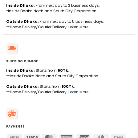
Inside Dhaka:
From next day to 3 business days.
*Inside Dhaka North and South City Corporation.
Outside Dhaka:
From next day to 5 business days.
**Home Delivery/Courier Delivery.
Learn More
SHIPPING CHARGE
Inside Dhaka:
Starts from
60Tk
.
**Inside Dhaka North and South City Corporation.
Outside Dhaka:
Starts from
100Tk
.
**Home Delivery/Courier Delivery.
Learn More
PAYMENTS
Cash
Visa
MasterCard
American
UnionPay
Dinners
Bank