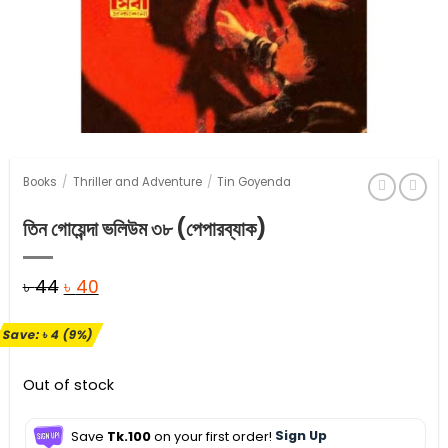
Books
/
Thriller and Adventure
/
Tin Goyenda
তিন গোয়েন্দা ভলিউম ৩৮ (পেপারব্যাক)
Original
Current
৳
44
৳
40
price
price
Save:
৳
4
(9%)
was:
is:
৳ 44.
৳ 40.
Out of stock
Save
Tk.100
on your first order!
Sign Up