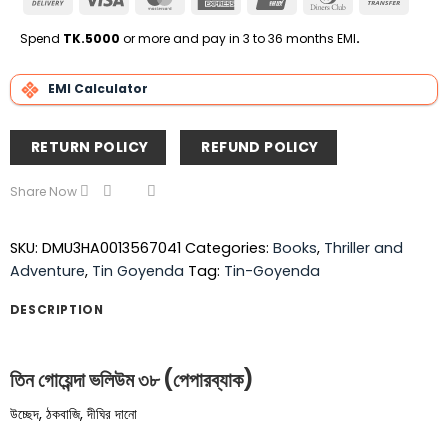
On
Express
Club
Transfe
Delivery
Spend
TK.5000
or more and pay in 3 to 36 months EMI
.
EMI Calculator
RETURN POLICY
REFUND POLICY
Share Now
SKU:
DMU3HA0013567041
Categories:
Books
,
Thriller and
Adventure
,
Tin Goyenda
Tag:
Tin-Goyenda
DESCRIPTION
তিন গোয়েন্দা ভলিউম ৩৮ (পেপারব্যাক)
উচ্ছেদ, ঠকবাজি, দীঘির দানো