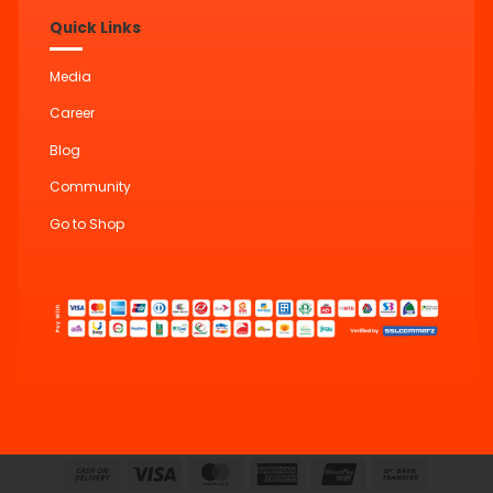
Quick Links
Media
Career
Blog
Community
Go to Shop
Cash
Visa
MasterCard
American
UnionPay
Bank