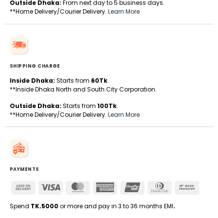
Outside Dhaka:
From next day to 5 business days.
**Home Delivery/Courier Delivery.
Learn More
SHIPPING CHARGE
Inside Dhaka:
Starts from
60Tk
.
**Inside Dhaka North and South City Corporation.
Outside Dhaka:
Starts from
100Tk
.
**Home Delivery/Courier Delivery.
Learn More
PAYMENTS
Cash
Visa
MasterCard
American
UnionPay
Dinners
Bank
On
Express
Club
Transfe
Delivery
Spend
TK.5000
or more and pay in 3 to 36 months EMI
.