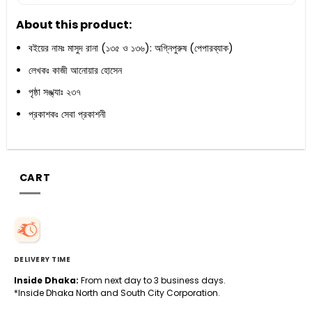
About this product:
বইয়ের নামঃ মাসুদ রানা (১৩৫ ও ১৩৬): অগ্নিপুরুষ (পেপারব্যাক)
লেখকঃ কাজী আনোয়ার হোসেন
পৃষ্ঠা সঙ্খ্যাঃ ২৩৭
প্রকাশকঃ সেবা প্রকাশনী
CART
DELIVERY TIME
Inside Dhaka:
From next day to 3 business days.
*Inside Dhaka North and South City Corporation.