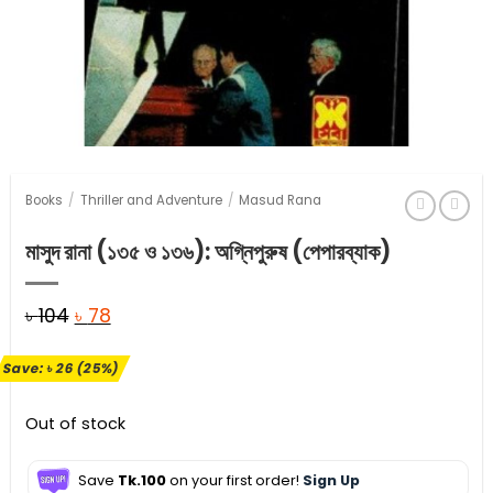
Books
/
Thriller and Adventure
/
Masud Rana
মাসুদ রানা (১৩৫ ও ১৩৬): অগ্নিপুরুষ (পেপারব্যাক)
Original
Current
৳
104
৳
78
price
price
Save:
৳
26
(25%)
was:
is:
৳ 104.
৳ 78.
Out of stock
Save
Tk.100
on your first order!
Sign Up