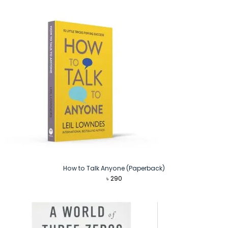
How to Talk Anyone (Paperback)
৳
290