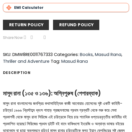
EMI Calculator
RETURN POLICY
REFUND POLICY
Share Now
SKU:
DMW8RE0011767333
Categories:
Books
,
Masud Rana
,
Thriller and Adventure
Tag:
Masud Rana
DESCRIPTION
মাসুদ রানা (১৩৫ ও ১৩৬): অগ্নিপুরুষ (পেপারব্যাক)
মাসুদ রানা বাংলাদেশের জনপ্রিয় কথাসাহিত্যিক কাজী আনোয়ার হোসেনের সৃষ্ট একটি কাহিনী-
চরিত্র। ১৯৬৬ খ্রিস্টাব্দে ধ্বংস পাহাড় প্রচ্ছদনামের প্রথম গ্রন্থটি থেকে শুরু করে সেবা
প্রকাশনী থেকে মাসুদ রানা সিরিজে এই চরিত্রকে নিয়ে চার শতাধিক গুপ্তচরবৃত্তীয় কাহিনীর বই
প্রকাশিত হয়েছে। সিরিজের প্রথম দুইটি বই বাদে বাকিগুলো ইংরেজি ও অন্যান্য ভাষার বইয়ের
ভাবানুবাদ বা ছায়া অবলম্বনে রচিত। মাসুদ রানার চরিত্রটিকে মূলত ইয়ান ফ্লেমিংয়ের সৃষ্ট জেমস