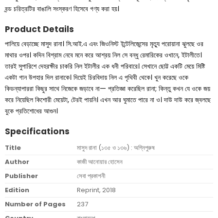
বন্ড চরিত্রটির বাঙালি সংস্করণ হিসেবে গণ্য করা হয়।
Product Details
পালিয়ে বেড়াচ্ছে মাসুদ রানা। সি.আই.এ এবং জিওনিস্ট ইন্টেলিজেন্সের মৃত্যু পরোয়ানা ঝুলছে ওর
মাথার ওপর। কদিন বিশ্রাম নেবে মনে করে আশ্রয় নিল সে বন্ধু রেমারিকের ওখানে, ইটালীতে।
তারই সুপারিশে দেহরক্ষীর চাকরি নিল ইটালীর এক ধনী পরিবারে। সেখানে ছোট্ট একটি মেয়ে মিষ্টি
একটা গান উপহার দিল রানাকে। দিয়েই চিরবিদায় নিল এ পৃথিবী থেকে। খুন করেছে ওকে
কিডন্যাপাররা কিছুর সাথে নিজেকে জড়াবে না— প্রতিজ্ঞা করেছিল রানা; কিন্তু কখন যে ওকে জয়
করে নিয়েছিল কিশোরী মেয়েটা, টেরই পায়নি। এখন আর ঘুমাতে পারে না ও। দাউ দাউ করে জ্বলছে
বুকে প্রতিশোধের আগুন।
Specifications
Title
মাসুদ রানা (১৩৫ ও ১৩৬) : অগ্নিপুরুষ
Author
কাজী আনোয়ার হোসেন
Publisher
সেবা প্রকাশনী
Edition
Reprint, 2018
Number of Pages
237