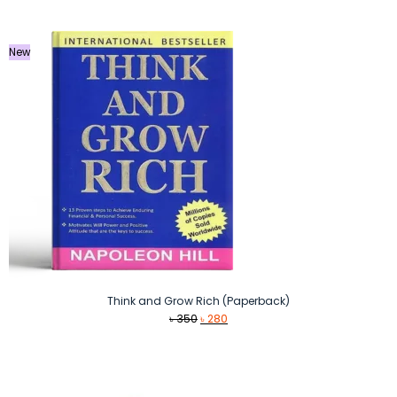
New
Think and Grow Rich (Paperback)
Original
Current
৳
350
৳
280
price
price
was:
is:
৳ 350.
৳ 280.