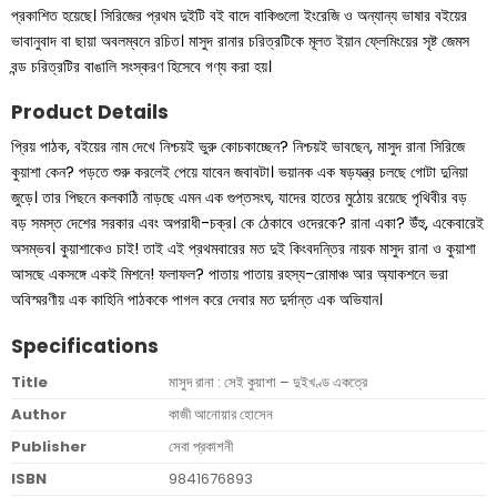
প্রকাশিত হয়েছে। সিরিজের প্রথম দুইটি বই বাদে বাকিগুলো ইংরেজি ও অন্যান্য ভাষার বইয়ের
ভাবানুবাদ বা ছায়া অবলম্বনে রচিত। মাসুদ রানার চরিত্রটিকে মূলত ইয়ান ফ্লেমিংয়ের সৃষ্ট জেমস
বন্ড চরিত্রটির বাঙালি সংস্করণ হিসেবে গণ্য করা হয়।
Product Details
প্রিয় পাঠক, বইয়ের নাম দেখে নিশ্চয়ই ভুরু কোচকাচ্ছেন? নিশ্চয়ই ভাবছেন, মাসুদ রানা সিরিজে
কুয়াশা কেন? পড়তে শুরু করলেই পেয়ে যাবেন জবাবটা। ভয়ানক এক ষড়যন্ত্র চলছে গােটা দুনিয়া
জুড়ে। তার পিছনে কলকাঠি নাড়ছে এমন এক গুপ্তসংঘ, যাদের হাতের মুঠোয় রয়েছে পৃথিবীর বড়
বড় সমস্ত দেশের সরকার এবং অপরাধী-চক্র। কে ঠেকাবে ওদেরকে? রানা একা? উঁহু, একেবারেই
অসম্ভব। কুয়াশাকেও চাই! তাই এই প্রথমবারের মত দুই কিংবদন্তির নায়ক মাসুদ রানা ও কুয়াশা
আসছে একসঙ্গে একই মিশনে! ফলাফল? পাতায় পাতায় রহস্য-রোমাঞ্চ আর অ্যাকশনে ভরা
অবিস্মরণীয় এক কাহিনি পাঠককে পাগল করে দেবার মত দুর্দান্ত এক অভিযান।
Specifications
Title
মাসুদ রানা : সেই কুয়াশা – দুইখণ্ড একত্রে
Author
কাজী আনোয়ার হোসেন
Publisher
সেবা প্রকাশনী
ISBN
9841676893