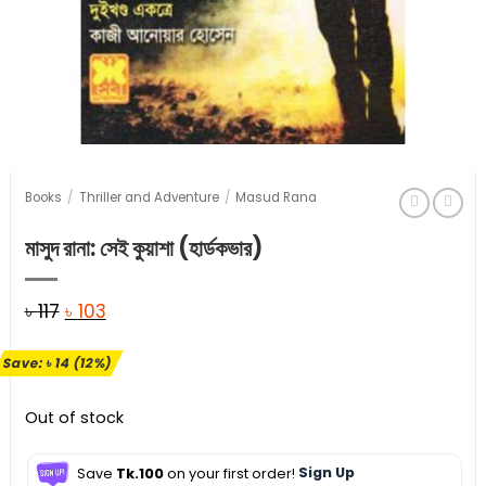
Books
/
Thriller and Adventure
/
Masud Rana
মাসুদ রানা: সেই কুয়াশা (হার্ডকভার)
Original
Current
৳
117
৳
103
price
price
Save:
৳
14
(12%)
was:
is:
৳ 117.
৳ 103.
Out of stock
Save
Tk.100
on your first order!
Sign Up