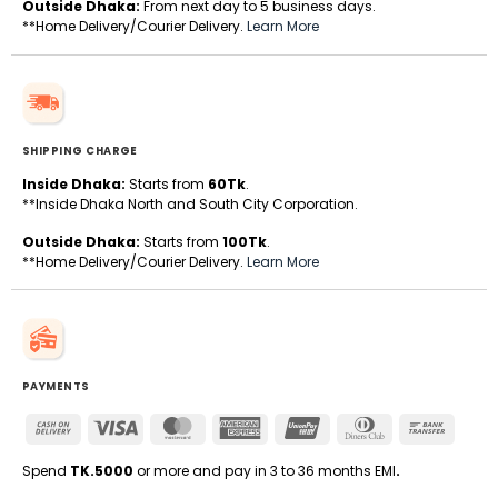
Outside Dhaka:
From next day to 5 business days.
**Home Delivery/Courier Delivery.
Learn More
SHIPPING CHARGE
Inside Dhaka:
Starts from
60Tk
.
**Inside Dhaka North and South City Corporation.
Outside Dhaka:
Starts from
100Tk
.
**Home Delivery/Courier Delivery.
Learn More
PAYMENTS
Cash
Visa
MasterCard
American
UnionPay
Dinners
Bank
On
Express
Club
Transfe
Delivery
Spend
TK.5000
or more and pay in 3 to 36 months EMI
.