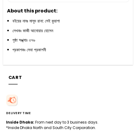
About this product:
বইয়ের নামঃ মাসুদ রানা: সেই কুয়াশা
লেখকঃ কাজী আনোয়ার হোসেন
পৃষ্ঠা সঙ্খ্যাঃ ৩৭৬
প্রকাশকঃ সেবা প্রকাশনী
CART
DELIVERY TIME
Inside Dhaka:
From next day to 3 business days.
*Inside Dhaka North and South City Corporation.